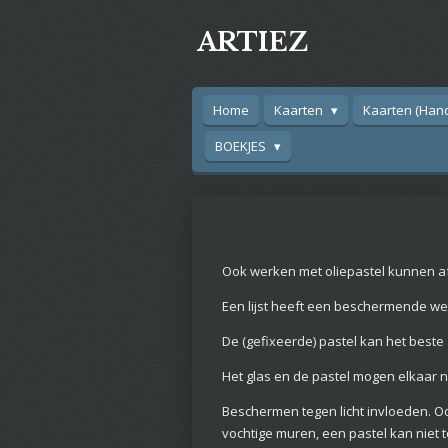
Ga
ARTIEZ
direct
naar
de
hoofdinhoud
Home
Kaarten
Kaarten (Han
BOEKJES
OLIEPA
Ook werken met oliepastel kunnen af
Een lijst heeft een beschermende wer
De (gefixeerde) pastel kan het beste
Het glas en de pastel mogen elkaar n
Beschermen tegen licht invloeden. Ook
vochtige muren, een pastel kan niet 