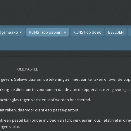
dgemaakt)
KUNST (op papier)
KUNST op doek
BEELDEN
STEL
geven. Gelieve daarom de tekening zelf niet aan te raken of over de opp
king; ze dient om te voorkomen dat de aan de oppervlakte zo gevoelige pa
 achter glas tegen vocht en stof worden beschermd.
iet raken, daarvoor dient een passe-partout.
 een pastel kan onder invloed van licht verkleuren, dus liefst niet in dir
tegen vocht.